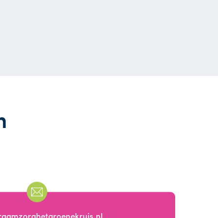
n
raamzorghetgroenekruis.nl