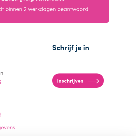
dt binnen 2 werkdagen beantwoord
Schrijf je in
en
g
Inschrijven
g
gevens