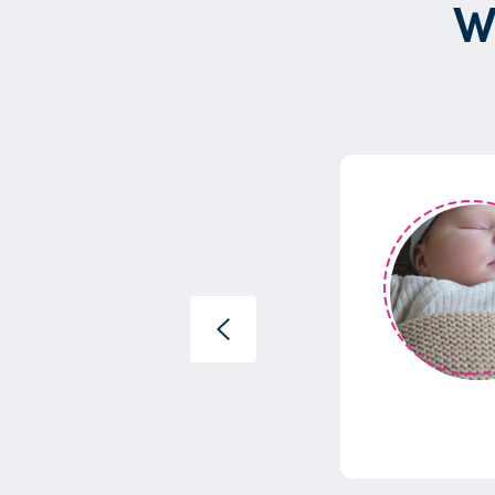
W
0
ehad met onze lieve
t onze baby,...”