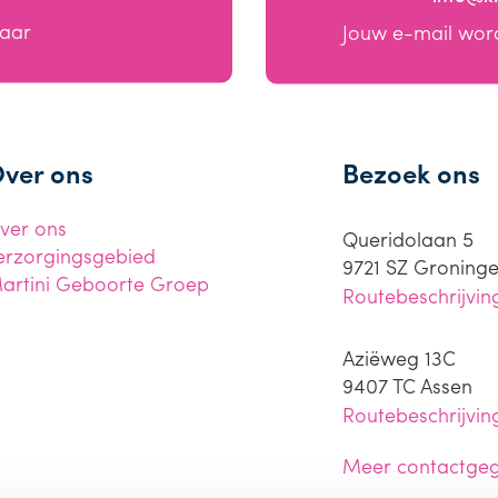
baar
Jouw e-mail wor
ver ons
Bezoek ons
ver ons
Queridolaan 5
erzorgingsgebied
9721 SZ
Groning
artini Geboorte Groep
Routebeschrijvin
Aziëweg 13C
9407 TC
Assen
Routebeschrijvin
Meer contactge