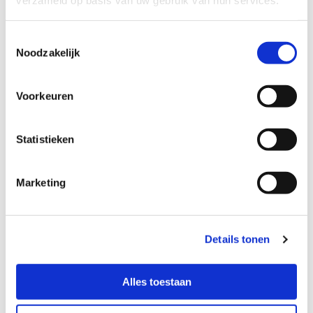
verzameld op basis van uw gebruik van hun services.
Toestemmingsselectie
Noodzakelijk
Locatie
Voorkeuren
Kraamzorg het Groene Kruis
Statistieken
Marketing
Kraamzorg het Groene Kruis
Aziëweg 13c - Assen
Details tonen
Evenementen
Alles toestaan