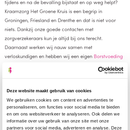
tijdens en na de bevalling bijstaat en op weg helpt?
Kraamzorg Het Groene Kruis is een begrip in
Groningen, Friesland en Drenthe en dat is niet voor
niets. Dankzij onze goede contacten met
zorgverzekeraars kun je altijd bij ons terecht.
Daarnaast werken wij nauw samen met
verloskundigen en hebben wij een eigen
Borstvoeding
Expertisecentrum
.
Partner
Deze website maakt gebruik van cookies
We gebruiken cookies om content en advertenties te
Als partner speel je natuurlijk ook een zeer belangrijke
personaliseren, om functies voor social media te bieden
rol tijdens de zwangerschap en de kraamtijd. We
en om ons websiteverkeer te analyseren. Ook delen we
hebben een
aantal handige tips voor jou als partner
informatie over uw gebruik van onze site met onze
op een rijtje gezet.
partners voor social media, adverteren en analyse. Deze