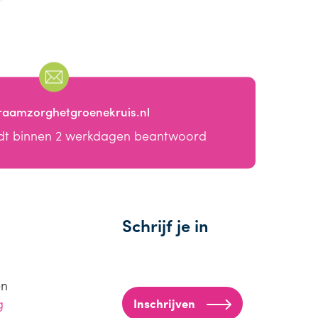
raamzorghetgroenekruis.nl
dt binnen 2 werkdagen beantwoord
Schrijf je in
en
g
Inschrijven