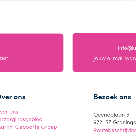
info@k
baar
Jouw e-mail wor
ver ons
Bezoek ons
ver ons
Queridolaan 5
erzorgingsgebied
9721 SZ
Groning
artini Geboorte Groep
Routebeschrijvin