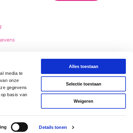
g
gevens
Alles toestaan
al media te
 van onze
Selectie toestaan
deze gegevens
 op basis van
Weigeren
ing
Details tonen
aarden & Privacy
Klachtenprocedure
Sitemap