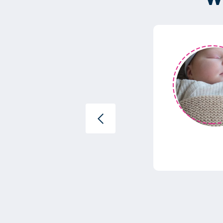
ehad met onze lieve
t onze baby,...”