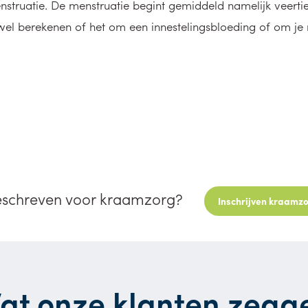
struatie. De menstruatie begint gemiddeld namelijk veerti
 wel berekenen of het om een innestelingsbloeding of om je 
eschreven voor kraamzorg?
Inschrijven kraamz
at onze klanten zegg