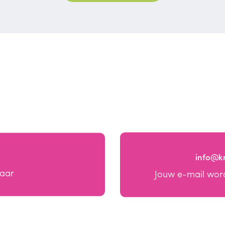
info@k
baar
Jouw e-mail wor