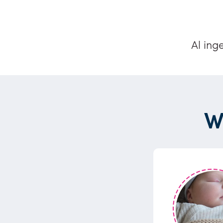
Al ing
W
ehad met onze lieve
t onze baby,...”