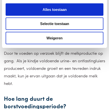
zal de melkproductie op gang komen en zal het
colostrum overgaan in ‘gewone’ borstvoeding. Je zult
Alles toestaan
merken dat je borsten vanaf dan voller worden.
Selectie toestaan
Het op gang houden van de
borstvoeding
Weigeren
Door te voeden op verzoek blijft de melkproductie op
gang. Als je kindje voldoende urine- en ontlastingluiers
produceert, voldoende groeit en een tevreden indruk
maakt, kun je ervan uitgaan dat je voldoende melk
hebt.
Hoe lang duurt de
borstvoedingsperiode?