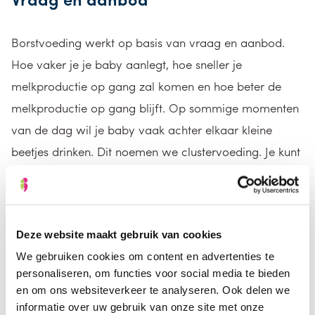
Borstvoeding werkt op basis van vraag en aanbod.
Hoe vaker je je baby aanlegt, hoe sneller je
melkproductie op gang zal komen en hoe beter de
melkproductie op gang blijft. Op sommige momenten
van de dag wil je baby vaak achter elkaar kleine
beetjes drinken. Dit noemen we clustervoeding. Je kunt
hier onzeker door worden, omdat je het gevoel kan
krijgen dat je onvoldoende voeding hebt. Deze
onzekerheid is niet nodig! Clustervoedingen zijn heel
Deze website maakt gebruik van cookies
normaal: je baby vraagt er meestal ’s avonds om. Na
We gebruiken cookies om content en advertenties te
een aantal weken is het vraag- en aanbodsysteem
personaliseren, om functies voor social media te bieden
beter op elkaar afgestemd. Het is dan goed om naar
en om ons websiteverkeer te analyseren. Ook delen we
je baby te blijven kijken en luisteren, ook ’s nachts.
informatie over uw gebruik van onze site met onze