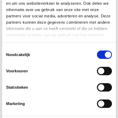
en om ons websiteverkeer te analyseren. Ook delen we
De medewerkers van onze klantenservice zitten voor
informatie over uw gebruik van onze site met onze
partners voor social media, adverteren en analyse. Deze
je klaar om al je vragen over onze kraamzorg te
partners kunnen deze gegevens combineren met andere
beantwoorden. Ze helpen je graag!
informatie die u aan ze heeft verstrekt of die ze hebben
verzameld op basis van uw gebruik van hun services.
Toestemmingsselectie
Noodzakelijk
Voorkeuren
Statistieken
Rianne borstvoedingscoach van ons
Borstvoeding Expertisecentrum
Marketing
Vanuit het Borstvoeding Expertisecentrum bieden we