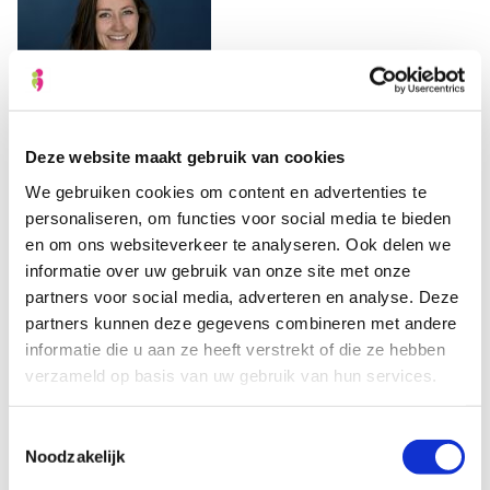
Deze website maakt gebruik van cookies
We gebruiken cookies om content en advertenties te
van boven naar onderen: Gerard Stienstra, Ingrid
personaliseren, om functies voor social media te bieden
Heidema en Tinette de Boer
en om ons websiteverkeer te analyseren. Ook delen we
informatie over uw gebruik van onze site met onze
partners voor social media, adverteren en analyse. Deze
partners kunnen deze gegevens combineren met andere
informatie die u aan ze heeft verstrekt of die ze hebben
WNT verantwoording 2024:
verzameld op basis van uw gebruik van hun services.
WNT verantwoordingsmodel HGK 2024
Toestemmingsselectie
Noodzakelijk
WNT controleverklaring HGK w.g.