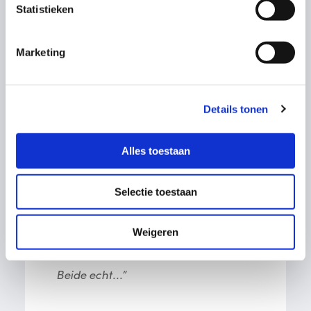
Statistieken
Marketing
Details tonen
Alles toestaan
Owen Jake
Selectie toestaan
“Een ontzettend fijne kraamweek
gehad met de doorgewinterde
Weigeren
kraamverzorgsters Caty en Nicolien.
Beide echt...”