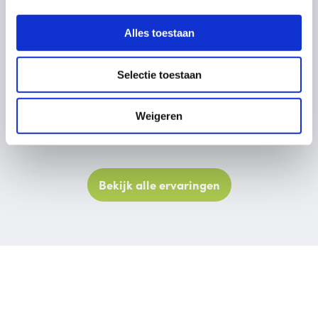
kraamverzorgsters Caty en Nicolien.
Alles toestaan
Beide echt...”
- Trotse ouders van Owen Jake
Selectie toestaan
Weigeren
Bekijk alle ervaringen