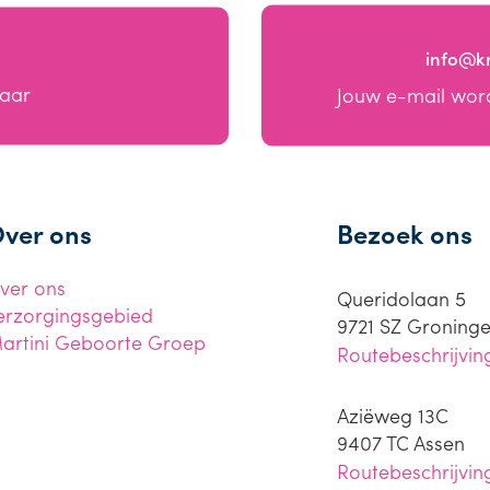
info@k
baar
Jouw e-mail wor
ver ons
Bezoek ons
ver ons
Queridolaan 5
erzorgingsgebied
9721 SZ
Groning
artini Geboorte Groep
Routebeschrijvin
Aziëweg 13C
9407 TC
Assen
Routebeschrijvin