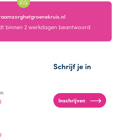
raamzorghetgroenekruis.nl
dt binnen 2 werkdagen beantwoord
Schrijf je in
en
g
Inschrijven
g