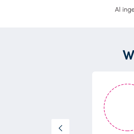
Al ing
W
ehad met onze lieve
t onze baby,...”