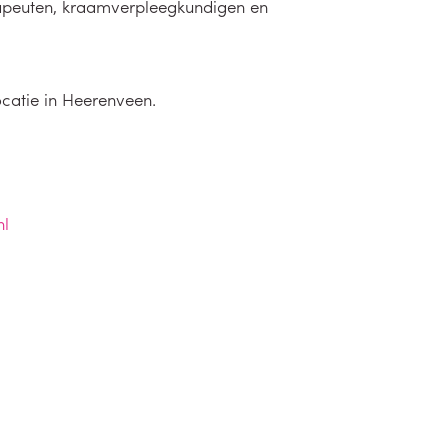
rapeuten, kraamverpleegkundigen en
catie in Heerenveen.
nl