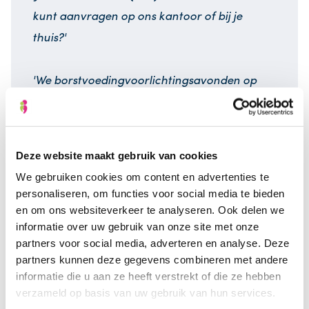
kunt aanvragen op ons kantoor of bij je
thuis?'
'We borstvoedingvoorlichtingsavonden op
meerdere plaatsen organiseren?'
Inschrijven kraamzorg
Deze website maakt gebruik van cookies
We gebruiken cookies om content en advertenties te
Referenties
personaliseren, om functies voor social media te bieden
en om ons websiteverkeer te analyseren. Ook delen we
informatie over uw gebruik van onze site met onze
partners voor social media, adverteren en analyse. Deze
“Op 22 mei 2016 ben ik bevallen van onze
partners kunnen deze gegevens combineren met andere
informatie die u aan ze heeft verstrekt of die ze hebben
prachtige zoon Midas. Midas wist niet goed
verzameld op basis van uw gebruik van hun services.
wat hij met mijn borst aan moest, dus ben ik