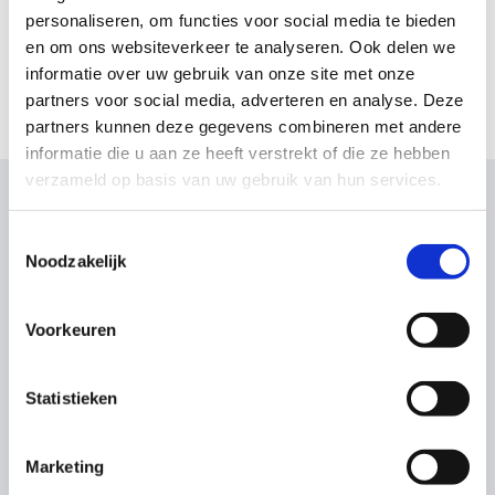
Natuurlijk staat ook het leren “puffen” en het informatie
personaliseren, om functies voor social media te bieden
inwinnen op het gebied van borst- en kunstvoeding
en om ons websiteverkeer te analyseren. Ook delen we
centraal tijdens de cursus.
informatie over uw gebruik van onze site met onze
partners voor social media, adverteren en analyse. Deze
partners kunnen deze gegevens combineren met andere
informatie die u aan ze heeft verstrekt of die ze hebben
verzameld op basis van uw gebruik van hun services.
Wat onze klanten zeggen
Toestemmingsselectie
Noodzakelijk
Voorkeuren
Statistieken
Marketing