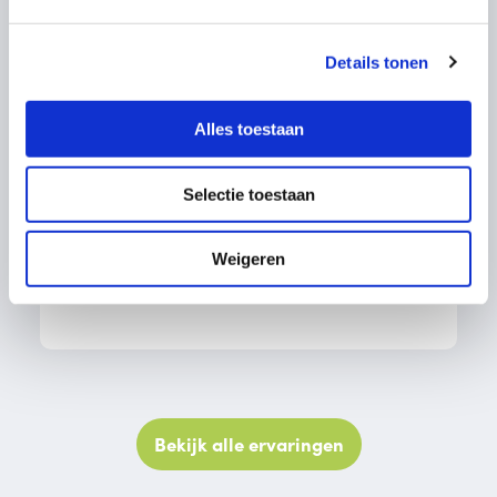
Owen Jake
Details tonen
“Een ontzettend fijne kraamweek
Alles toestaan
gehad met de doorgewinterde
kraamverzorgsters Caty en Nicolien.
Selectie toestaan
Beide echt...”
Weigeren
- Trotse ouders van Owen Jake
Bekijk alle ervaringen