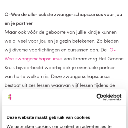
O-Wee de allerleukste zwangerschapscursus voor jou
en je partner
Maar ook vóór de geboorte van jullie kindje kunnen
we al veel voor jou en je gezin betekenen. Zo bieden
wij diverse voorlichtingen en cursussen aan. De
O-
Wee zwangerschapscursus
van Kraamzorg Het Groene
Kruis bijvoorbeeld waarbij ook je eventuele partner
van harte welkom is. Deze zwangerschapscursus
bestaat uit zes lessen waarvan vijf lessen tijdens de
zwangerschap en een les een aantal weken na de
bevalling. Tijdens de cursus doe je oefeningen met
houdingen en ontspanning en je leert het beste hoe om
Deze website maakt gebruik van cookies
te gaan met ongemakken tijdens de zwangerschap.
We gebruiken cookies om content en advertenties te