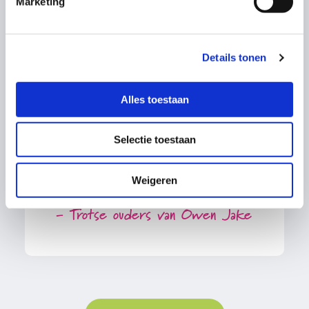
Marketing
Details tonen
Owen Jake
Alles toestaan
“Een ontzettend fijne kraamweek
gehad met de doorgewinterde
Selectie toestaan
kraamverzorgsters Caty en Nicolien.
Beide echt...”
Weigeren
- Trotse ouders van Owen Jake