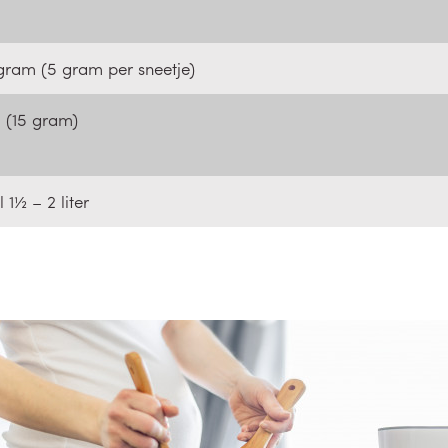
gram (5 gram per sneetje)
l (15 gram)
1½ – 2 liter