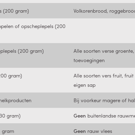
es (200 gram)
Volkorenbrood, roggebroo
pelen of opscheplepels (200
plepels (200 gram)
Alle soorten verse groente,
toevoegingen
(200 gram)
Alle soorten vers fruit, frui
eigen sap
melkproducten
Bij voorkeur magere of ha
(30 gram)
Geen
buitenlandse rauwme
5 gram
Geen
rauw vlees