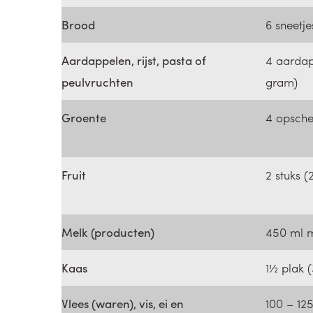
Brood
6 sneetj
Aardappelen, rijst, pasta of
4 aardap
peulvruchten
gram)
Groente
4 opsche
Fruit
2 stuks 
Melk (producten)
450 ml 
Kaas
1½ plak 
Vlees (waren), vis, ei en
100 – 12