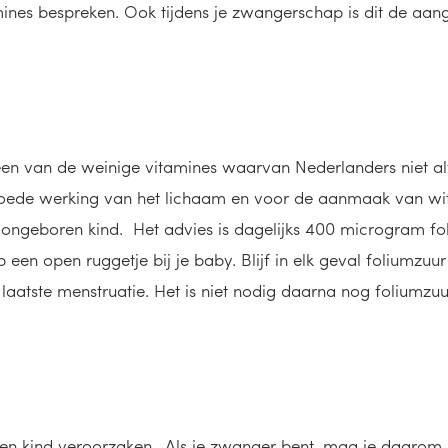
mines bespreken. Ook tijdens je zwangerschap is dit de a
een van de weinige vitamines waarvan Nederlanders niet al
goede werking van het lichaam en voor de aanmaak van witt
 ongeboren kind. Het advies is dagelijks 400 microgram fo
een open ruggetje bij je baby. Blijf in elk geval foliumzuur
aatste menstruatie. Het is niet nodig daarna nog foliumzuur 
ren kind veroorzaken. Als je zwanger bent, mag je daarom