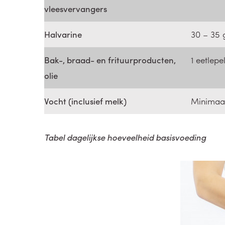
vleesvervangers
Halvarine
30 – 35 
Bak-, braad- en frituurproducten,
1 eetlepe
olie
Vocht (inclusief melk)
Minimaal 
Tabel dagelijkse hoeveelheid basisvoeding