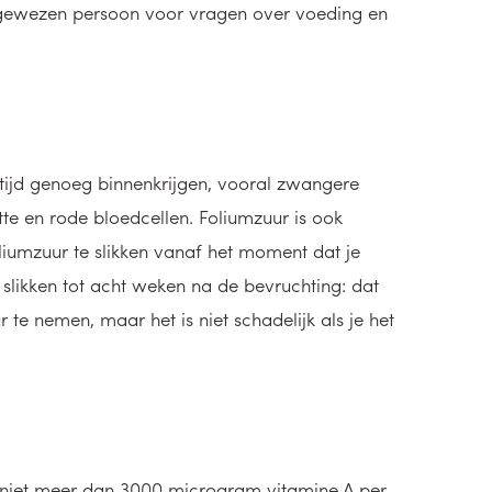
angewezen persoon voor vragen over voeding en
tijd genoeg binnenkrijgen, vooral zwangere
e en rode bloedcellen. Foliumzuur is ook
liumzuur te slikken vanaf het moment dat je
 slikken tot acht weken na de bevruchting: dat
te nemen, maar het is niet schadelijk als je het
 niet meer dan 3000 microgram vitamine A per