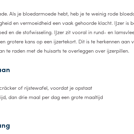
. Als je bloedarmoede hebt, heb je te weinig rode bloedce
igheid en vermoeidheid een vaak gehoorde klacht. IJzer is 
loed en de stofwisseling. IJzer zit vooral in rund- en lamsvl
en grotere kans op een ijzertekort. Dit is te herkennen aan 
aan te raden met de huisarts te overleggen over ijzerpillen.
gaan
 cräcker of rijstewafel, voordat je opstaat
tijd, dan drie maal per dag een grote maaltijd
ang