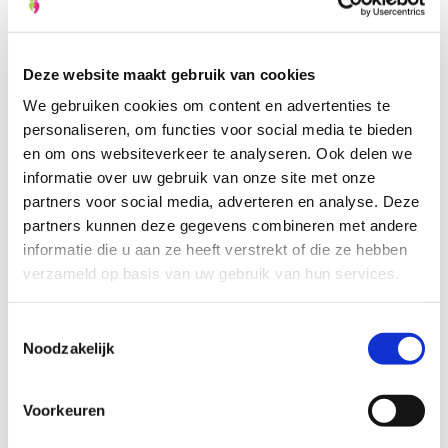
de vraag te staan: wat moet ik allemaal in huis halen?
Wat heb ik nodig voor tijdens de
bevalling
thuis of in
het ziekenhuis? We helpen je dan ook graag op weg
Deze website maakt gebruik van cookies
met onze
babyuitzet checklist .
We gebruiken cookies om content en advertenties te
personaliseren, om functies voor social media te bieden
en om ons websiteverkeer te analyseren. Ook delen we
Voorlichtingen: méér dan kraamzorg
informatie over uw gebruik van onze site met onze
alleen
partners voor social media, adverteren en analyse. Deze
partners kunnen deze gegevens combineren met andere
Bij Kraamzorg Het Groene Kruis kun je ook terecht
informatie die u aan ze heeft verstrekt of die ze hebben
voor allerlei cursussen en voorlichtingen. Kijk in
verzameld op basis van uw gebruik van hun services.
de
agenda
voor ons aanbod en check of en wanneer
Toestemmingsselectie
er een voorlichting of cursus bij jou in de buurt is.
Noodzakelijk
O Wee! Zwangerschapscursus
Voorkeuren