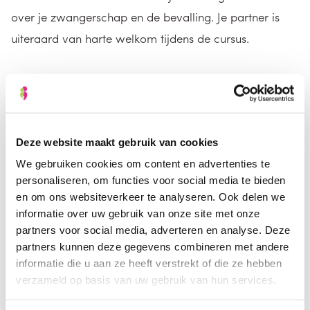
over je zwangerschap en de bevalling. Je partner is
uiteraard van harte welkom tijdens de cursus.
Tijdens de geboorte
Ook tijdens de geboorte staan we voor klaar en
Deze website maakt gebruik van cookies
assisteren de verloskundige bij de bevalling. Wij
We gebruiken cookies om content en advertenties te
werken in teams nauw samen met
personaliseren, om functies voor social media te bieden
verloskundigenpraktijken. Dat betekent dat er altijd een
en om ons websiteverkeer te analyseren. Ook delen we
kraamverzorgende bij jou in de buurt woont.
informatie over uw gebruik van onze site met onze
partners voor social media, adverteren en analyse. Deze
partners kunnen deze gegevens combineren met andere
Kraamtijd
informatie die u aan ze heeft verstrekt of die ze hebben
verzameld op basis van uw gebruik van hun services.
Tijdens de kraamtijd houden wij de