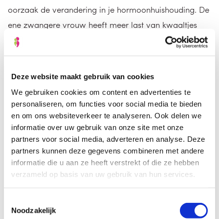
oorzaak de verandering in je hormoonhuishouding. De
ene zwangere vrouw heeft meer last van kwaaltjes
dan de andere en het verschilt per vrouw ook hoe erg
de kwaaltjes zijn. Bekende kwalen zijn, naast
misselijkheid en vermoeidheid: vaker naar de wc
Deze website maakt gebruik van cookies
moeten, blaasontsteking, obstipatie en eetbuien.
We gebruiken cookies om content en advertenties te
personaliseren, om functies voor social media te bieden
Gewicht
en om ons websiteverkeer te analyseren. Ook delen we
informatie over uw gebruik van onze site met onze
partners voor social media, adverteren en analyse. Deze
Tot en met week 20 van je zwangerschap kom je
partners kunnen deze gegevens combineren met andere
ongeveer een kwart van je totale
informatie die u aan ze heeft verstrekt of die ze hebben
verzameld op basis van uw gebruik van hun services.
zwangerschapsgewicht aan. In het eerste trimester is
dat ongeveer 1 tot 2,5 kg. Aan het einde van het derde
Toestemmingsselectie
trimester merk je vaak wel dat je kleding strakker gaat
Noodzakelijk