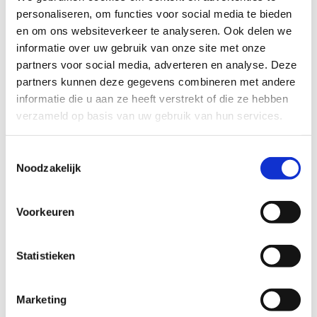
Materiaal
personaliseren, om functies voor social media te bieden
Het maakt niet uit welk materiaal je aanschaft voor de
en om ons websiteverkeer te analyseren. Ook delen we
babykamer. Zowel natuurlijk als synthetisch bedtextiel
informatie over uw gebruik van onze site met onze
partners voor social media, adverteren en analyse. Deze
is geschikt voor je baby als bedekking en kleding. Als
partners kunnen deze gegevens combineren met andere
je de TOG-waarde van het (bed)textiel en de
informatie die u aan ze heeft verstrekt of die ze hebben
kamertemperatuur weet, dan kun je vooraf al bepalen
verzameld op basis van uw gebruik van hun services.
of je baby niet te warm in bed wordt gelegd. Omdat
elke baby anders kan reageren op toedekken en
Toestemmingsselectie
Noodzakelijk
kleding, is het belangrijk om het comfort goed te
blijven controleren aan hals en voetjes (huid mag niet
Voorkeuren
klam of koud aanvoelen). Ook het gewicht van een
deken is van invloed op warmtestuwing. Hoe
Statistieken
zwaarder de deken, hoe meer warmtestuwing en
minder slaapcomfort.
Marketing