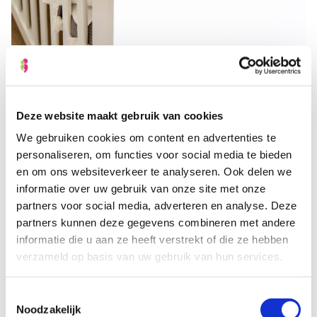
Deze website maakt gebruik van cookies
Voorlichting
We gebruiken cookies om content en advertenties te
Naast de medische controles, geeft de
personaliseren, om functies voor social media te bieden
kraamverzorgende ook veel voorlichting, tips en
en om ons websiteverkeer te analyseren. Ook delen we
adviezen over onder andere de verzorging van je
informatie over uw gebruik van onze site met onze
partners voor social media, adverteren en analyse. Deze
kindje en voeding. Vanuit ons
Borstvoeding
partners kunnen deze gegevens combineren met andere
Expertisecentrum
, kunnen we zelfs
informatie die u aan ze heeft verstrekt of die ze hebben
lactatiekundigen
en
borstvoedingscoaches
inschakelen
verzameld op basis van uw gebruik van hun services.
voor extra ondersteuning bij borstvoeding.
Toestemmingsselectie
Noodzakelijk