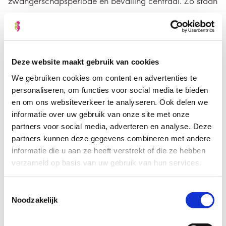
zwangerschapsperiode en bevalling centraal. Zo staan
we bijvoorbeeld stil bij de
bekkenbodemspieroefeningen. Ook kun je met andere
cursisten praten over de zwangerschap en bevalling,
leer je het zogenaamde ‘puffen’ en is er ruim
Deze website maakt gebruik van cookies
gelegenheid voor het stellen van je eigen vragen.
We gebruiken cookies om content en advertenties te
personaliseren, om functies voor social media te bieden
en om ons websiteverkeer te analyseren. Ook delen we
Verschil kraamhulp Groningen en
informatie over uw gebruik van onze site met onze
kraamzorg
partners voor social media, adverteren en analyse. Deze
partners kunnen deze gegevens combineren met andere
We spreken in dit artikel over kraamhulp Groningen
informatie die u aan ze heeft verstrekt of die ze hebben
maar…is het wel kraamhulp of toch kraamzorg? Onze
verzameld op basis van uw gebruik van hun services.
zorgdeskundige legt het voor je uit in het blog
“Verschil
Toestemmingsselectie
kraamhulp en kraamzorg”
.
Noodzakelijk