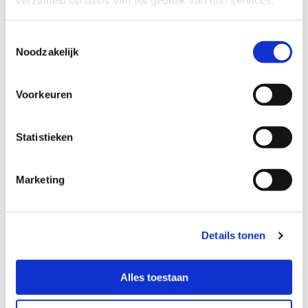
verzameld op basis van uw gebruik van hun services.
Toestemmingsselectie
Noodzakelijk
Locatie
Voorkeuren
Kraamzorg het Groene Kruis
Statistieken
Marketing
Kraamzorg het Groene Kruis
Aziëweg 13c - Assen
Details tonen
Evenementen
Alles toestaan