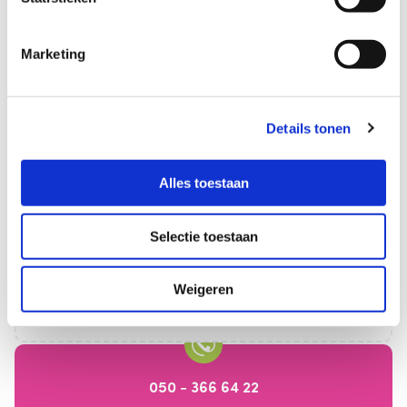
Marketing
Datum/Tijd
Details tonen
06-10-2026
Alles toestaan
19:30 - 21:30
Selectie toestaan
Categorieën
Weigeren
Borstvoedingvoorlichting
050 - 366 64 22