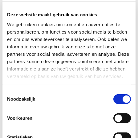
Deze website maakt gebruik van cookies
We gebruiken cookies om content en advertenties te
personaliseren, om functies voor social media te bieden
en om ons websiteverkeer te analyseren. Ook delen we
Locatie
informatie over uw gebruik van onze site met onze
partners voor social media, adverteren en analyse. Deze
Kantoor Kraamzorg Het Groene Kruis
partners kunnen deze gegevens combineren met andere
informatie die u aan ze heeft verstrekt of die ze hebben
verzameld op basis van uw gebruik van hun services.
Toestemmingsselectie
Noodzakelijk
Kantoor Kraamzorg Het Groene Kruis
Queridolaan 5 - Groningen
Voorkeuren
Evenementen
Statistieken