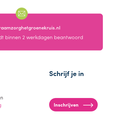
raamzorghetgroenekruis.nl
dt binnen 2 werkdagen beantwoord
Schrijf je in
en
g
Inschrijven