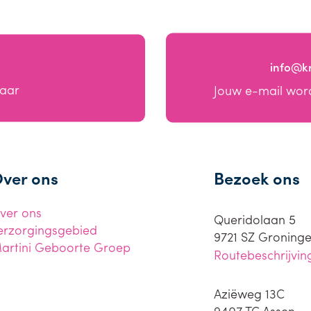
info@k
baar
Jouw e-mail wor
ver ons
Bezoek ons
ver ons
Queridolaan 5
erzorgingsgebied
9721 SZ
Groning
artini Geboorte Groep
Routebeschrijvin
Aziëweg 13C
9407 TC
Assen