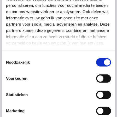
personaliseren, om functies voor social media te bieden
en om ons websiteverkeer te analyseren. Ook delen we
informatie over uw gebruik van onze site met onze
partners voor social media, adverteren en analyse. Deze
partners kunnen deze gegevens combineren met andere
informatie die u aan ze heeft verstrekt of die ze hebben
verzameld op basis van uw gebruik van hun services.
Toestemmingsselectie
Noodzakelijk
Owen Jake
Voorkeuren
“Een ontzettend fijne kraamweek
gehad met de doorgewinterde
Statistieken
kraamverzorgsters Caty en Nicolien.
Beide echt schatten van vrouwen
Marketing
met heel...”