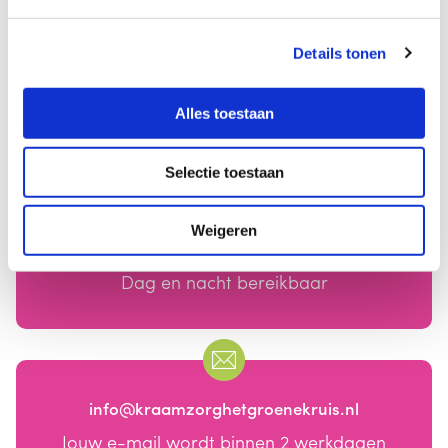
20-10-2026
19:30 - 21:30
Details tonen
Categorieën
Alles toestaan
Borstvoedingvoorlichting
Selectie toestaan
Weigeren
050 - 366 64 22
Dag en nacht bereikbaar
info@kraamzorghetgroenekruis.nl
Jouw e-mail wordt binnen 2 werkdagen