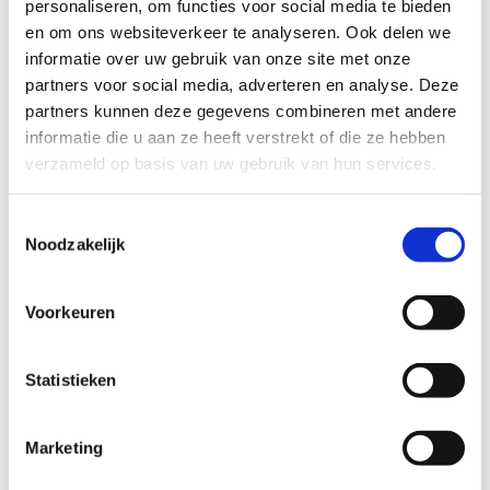
personaliseren, om functies voor social media te bieden
voedingshoudingen. Ik laat ze zien hoe je kan
en om ons websiteverkeer te analyseren. Ook delen we
douchen met een baby en leg uit dat en hoe het
informatie over uw gebruik van onze site met onze
consultatiebureau en de huisarts het nu gaan
partners voor social media, adverteren en analyse. Deze
overnemen.
partners kunnen deze gegevens combineren met andere
informatie die u aan ze heeft verstrekt of die ze hebben
verzameld op basis van uw gebruik van hun services.
We blikken terug op een intensieve maar heel
leerzame week. Mama zal de komende weken nog
Toestemmingsselectie
Noodzakelijk
rustig aan moeten doen, maar ziet hier gelukkig ook
de voordelen van in. En ik, ik ga genieten van mijn
Voorkeuren
welverdiende vrije dagen.”
Statistieken
Laura, kraamverzorgende en moeder.
Marketing