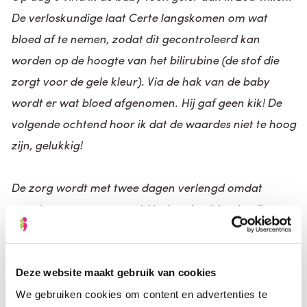
De verloskundige laat Certe langskomen om wat
bloed af te nemen, zodat dit gecontroleerd kan
worden op de hoogte van het bilirubine (de stof die
zorgt voor de gele kleur). Via de hak van de baby
wordt er wat bloed afgenomen. Hij gaf geen kik! De
volgende ochtend hoor ik dat de waardes niet te hoog
zijn, gelukkig!
De zorg wordt met twee dagen verlengd omdat
moeder nog erg vermoeid is door het bloedverlies,
hierdoor is ze weinig fysiek zelfredzaam. Voor mij
betekent dat dat ik nog 2 dagen extra werk. De
laatste dagen slaapt mama bij in de ochtenden en
Deze website maakt gebruik van cookies
help ik met een paar verschillende
We gebruiken cookies om content en advertenties te