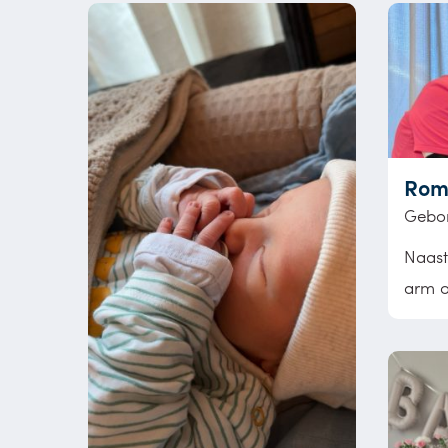
Rom
Gebor
Naast
arm o