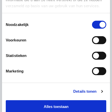
verzameld op basis van uw gebruik van hun services.
Toestemmingsselectie
Noodzakelijk
Voorkeuren
Marieke
Geboren op 30 jul 2025
Statistieken
Wij hebben samen een hele
Marketing
mooie, leerzame week
gehad!
Details tonen
Alles toestaan