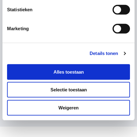
Statistieken
Owen Jake
“Een ontzettend fijne kraamweek
Marketing
gehad met de doorgewinterde
kraamverzorgsters Caty en Nicolien.
Details tonen
Beide echt schatten van vrouwen
met heel...”
Alles toestaan
Selectie toestaan
Bekijk alle ervaringen
Weigeren