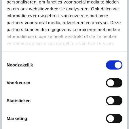
personaliseren, om functies voor social media te bieden
en om ons websiteverkeer te analyseren. Ook delen we
informatie over uw gebruik van onze site met onze
partners voor social media, adverteren en analyse. Deze
partners kunnen deze gegevens combineren met andere
informatie die u aan ze heeft verstrekt of die ze hebben
verzameld op basis van uw gebruik van hun services.
Toestemmingsselectie
Owen Jake
Noodzakelijk
“Een ontzettend fijne kraamweek
Voorkeuren
gehad met de doorgewinterde
kraamverzorgsters Caty en Nicolien.
Statistieken
Beide echt schatten van vrouwen
met heel...”
Marketing