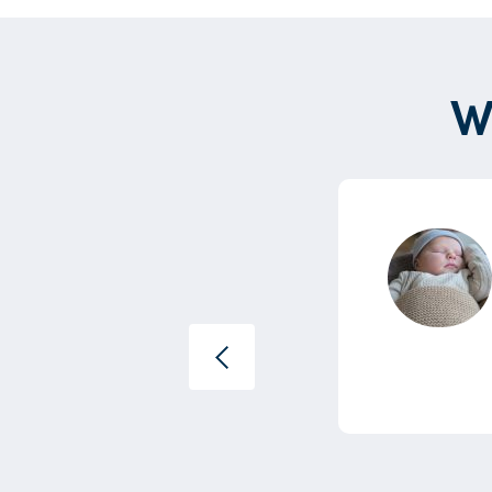
W
t onze lieve kraamverzorgster
k een tweeling...”