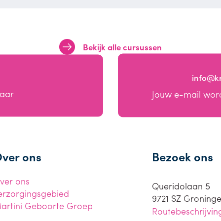
Bekijk alle cursussen
info@k
baar
Jouw e-mail wor
ver ons
Bezoek ons
ver ons
Queridolaan 5
erzorgingsgebied
9721 SZ
Groning
artini Geboorte Groep
Routebeschrijvin