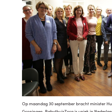
Op maandag 30 september bracht minister Hu
Groningen. BabythuisZorg is uniek in Nederl