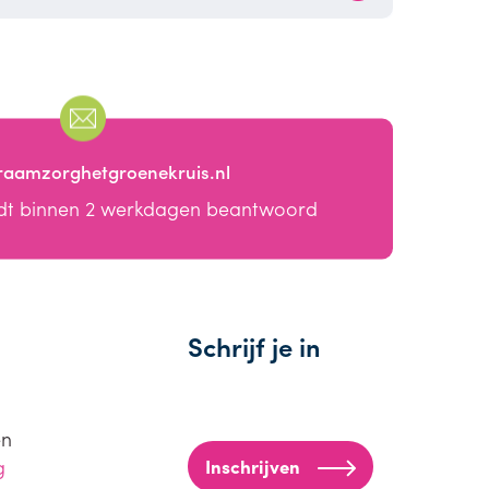
raamzorghetgroenekruis.nl
dt binnen 2 werkdagen beantwoord
Schrijf je in
en
g
Inschrijven