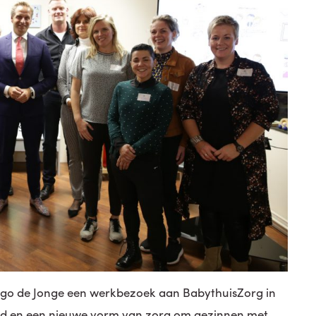
go de Jonge een werkbezoek aan BabythuisZorg in
and en een nieuwe vorm van zorg om gezinnen met