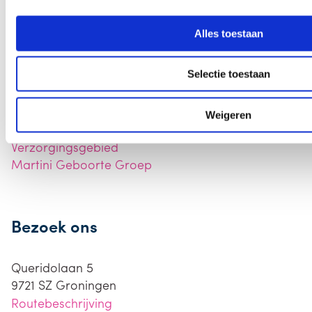
Checklist bevalling en babyuitzet
Aantal uren kraamzorg
Alles toestaan
Selectie toestaan
Over ons
Weigeren
Over ons
Verzorgingsgebied
Martini Geboorte Groep
Bezoek ons
Queridolaan 5
9721 SZ
Groningen
Routebeschrijving