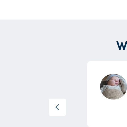
W
t onze lieve kraamverzorgster
k een tweeling...”