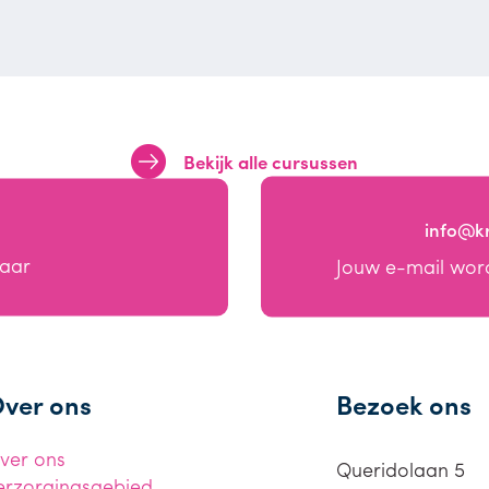
Bekijk alle cursussen
info@k
baar
Jouw e-mail wor
ver ons
Bezoek ons
ver ons
Queridolaan 5
erzorgingsgebied